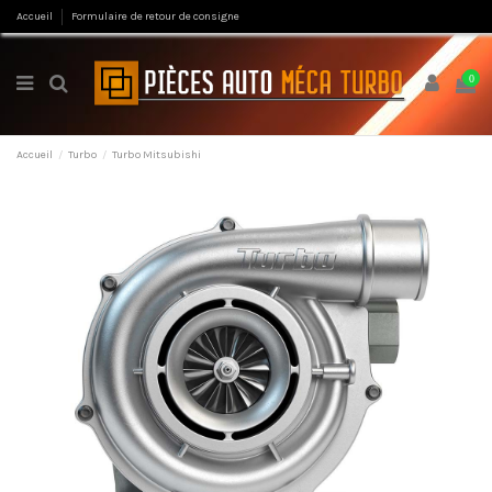
Accueil
Formulaire de retour de consigne
0
Accueil
Turbo
Turbo Mitsubishi