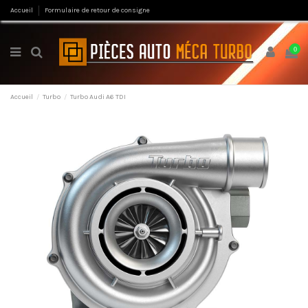
Accueil
Formulaire de retour de consigne
0
Accueil
Turbo
Turbo Audi A6 TDI