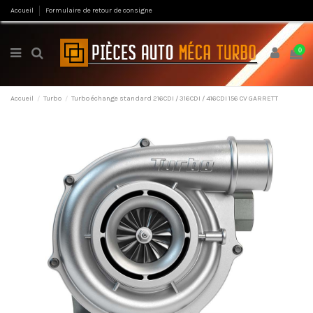
Accueil
Formulaire de retour de consigne
0
Accueil
Turbo
Turbo échange standard 216CDI / 316CDI / 416CDI 156 CV GARRETT