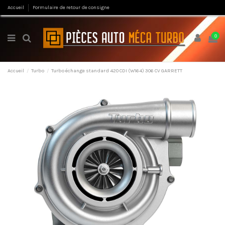
Accueil
Formulaire de retour de consigne
0
Accueil
Turbo
Turbo échange standard 420 CDI (W164) 306 CV GARRETT