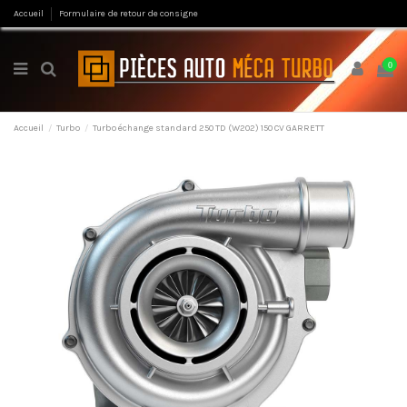
Accueil
Formulaire de retour de consigne
0
Accueil
Turbo
Turbo échange standard 250 TD (W202) 150 CV GARRETT