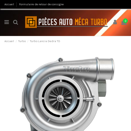
Accueil
Formulaire de retour de consigne
0
Accueil
Turbo
Turbo Lancia Dedra TD