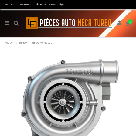
Accueil
Formulaire de retour de consigne
0
Accueil
Turbo
Turbo Komatsu