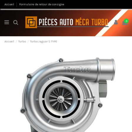
Accueil
Formulaire de retour de consigne
0
Accueil
Turbo
Turbo Jaguar S TYPE