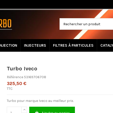
INJECTION
INJECTEURS
FILTRES À PARTICULES
CATAL
Turbo Iveco
Référence
53169706708
325,50 €
TTC
Turbo pour marque Iveco au meilleur prix.
Ajouter au panier