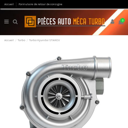
Accueil
Formulaire de retour de consigne
0
Accueil
Turbo
Turbo Hyundai STAREX