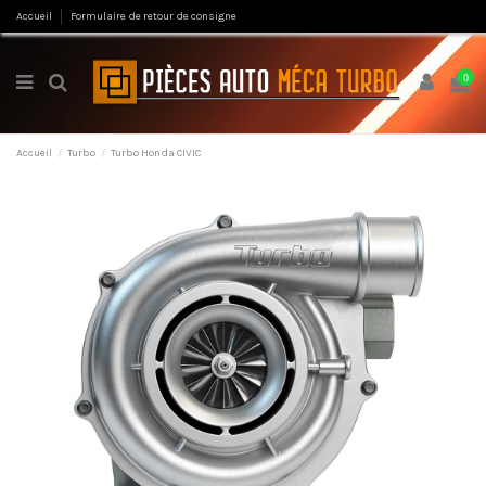
Accueil
Formulaire de retour de consigne
0
Accueil
Turbo
Turbo Honda CIVIC