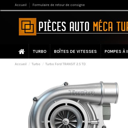
Accueil
Formulaire de retour de consigne
TURBO
BOÎTES DE VITESSES
POMPES À 
Accueil
Turbo
Turbo Ford TRANSIT 2.5 TD