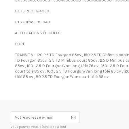
3K : 53049700008 - 53049800008 - 53049880008 - 5304
BE TURBO : 124060
BTS Turbo : T911040
AFFECTATION VÉHICULES :
FORD
TRANSIT V - 120 2.5 TD Fourgon 85cv , 150 2.5 TD Châssis cabin
TD Fourgon 85cv , 2.5 TD Minibus court 85cv , 2.5 D Minibus co
85cv , 100L 2.5 D Fourgon/Van long tôlé 76 cv , 150L 2.5 D Fou
court tôlé 85 cv , 100L 2.5 TD Fourgon/Van long tôlé 85 cv , 1
tôlé 85 cv , 80 2.5 TD Fourgon/Van court tôlé 85 cv
Vous pouvez vous désinscrire à tout