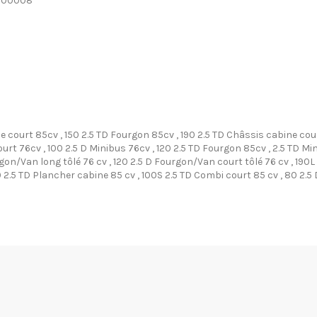
9900008
e court 85cv , 150 2.5 TD Fourgon 85cv , 190 2.5 TD Châssis cabine cour
urt 76cv , 100 2.5 D Minibus 76cv , 120 2.5 TD Fourgon 85cv , 2.5 TD M
rgon/Van long tôlé 76 cv , 120 2.5 D Fourgon/Van court tôlé 76 cv , 190
20 2.5 TD Plancher cabine 85 cv , 100S 2.5 TD Combi court 85 cv , 80 2