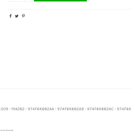
1063309 - 1114282 - 974F6K682AA - 974F6K682AB - 974F6K682AC - 974