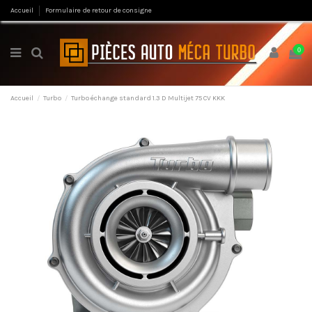
Accueil
Formulaire de retour de consigne
0
Accueil
Turbo
Turbo échange standard 1.3 D Multijet 75 CV KKK