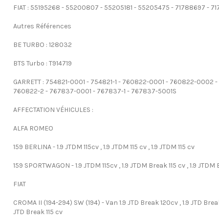
FIAT : 55195268 - 55200807 - 55205181 - 55205475 - 71788697 - 7
Autres Références
BE TURBO : 128032
BTS Turbo : T914719
GARRETT : 754821-0001 - 754821-1 - 760822-0001 - 760822-0002 -
760822-2 - 767837-0001 - 767837-1 - 767837-5001S
AFFECTATION VÉHICULES :
ALFA ROMEO
159 BERLINA - 1.9 JTDM 115cv , 1.9 JTDM 115 cv , 1.9 JTDM 115 cv
159 SPORTWAGON - 1.9 JTDM 115cv , 1.9 JTDM Break 115 cv , 1.9 JTDM 
FIAT
CROMA II (194-294) SW (194) - Van 1.9 JTD Break 120cv , 1.9 JTD Break
JTD Break 115 cv