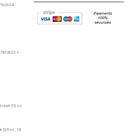
1790934
 760822-1 -
Break 115 cv
 120cv , 1.9