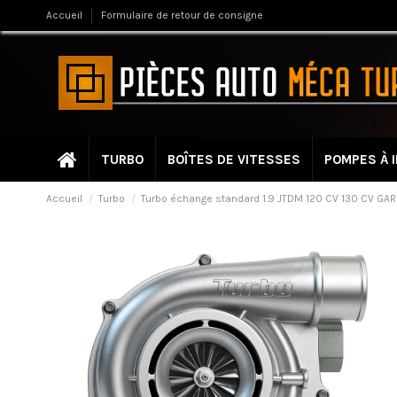
Accueil
Formulaire de retour de consigne
TURBO
BOÎTES DE VITESSES
POMPES À 
Accueil
Turbo
Turbo échange standard 1.9 JTDM 120 CV 130 CV GA