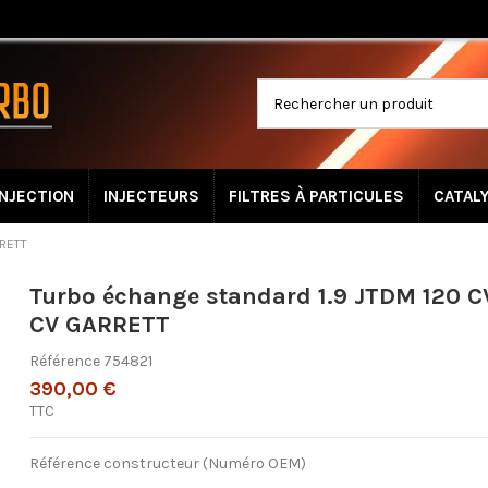
INJECTION
INJECTEURS
FILTRES À PARTICULES
CATAL
RRETT
Turbo échange standard 1.9 JTDM 120 C
CV GARRETT
Référence
754821
390,00 €
TTC
Référence constructeur (Numéro OEM)