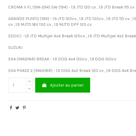
CROMA II FL (194-294) SW (194) - 1.9 JTD 120 cv , 1.9 JTD Break 115 cv
GRANDE PUNTO (199) - 1.9 JTD 120cv , 1.9 JTD 130cv , 1.9 JTD 115 cv , 1
cv , 1.9 MJTD 16V 130 cv , 1.9 MJTD DPF 120 cv
SEDICI - 1.9 JTD Multijet 4x4 Break 120cv , 1.9 JTD Multijet 4x2 Brea
SUZUKI
SX4 (MAGYAR) BREAK - 1.9 DDiS 4x4 120cv , 1.9 DDiS 120cv
SX4 PHASE 2 (MAGYAR) - 1.9 DDiS 4x2 Break 120 cv , 1.9 DDiS 4x4 Br
Ajouter au panier