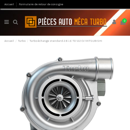
Accueil
Formulaire de retour de consigne
0
Accueil
Turbo
Turbo échange standard 2.8 i.d. TD 122 CV MITSUBISHI