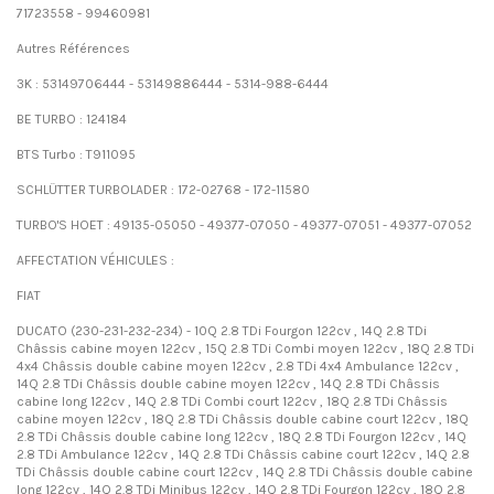
71723558 - 99460981
Autres Références
3K : 53149706444 - 53149886444 - 5314-988-6444
BE TURBO : 124184
BTS Turbo : T911095
SCHLÜTTER TURBOLADER : 172-02768 - 172-11580
TURBO'S HOET : 49135-05050 - 49377-07050 - 49377-07051 - 49377-07052
AFFECTATION VÉHICULES :
FIAT
DUCATO (230-231-232-234) - 10Q 2.8 TDi Fourgon 122cv , 14Q 2.8 TDi
Châssis cabine moyen 122cv , 15Q 2.8 TDi Combi moyen 122cv , 18Q 2.8 TDi
4x4 Châssis double cabine moyen 122cv , 2.8 TDi 4x4 Ambulance 122cv ,
14Q 2.8 TDi Châssis double cabine moyen 122cv , 14Q 2.8 TDi Châssis
cabine long 122cv , 14Q 2.8 TDi Combi court 122cv , 18Q 2.8 TDi Châssis
cabine moyen 122cv , 18Q 2.8 TDi Châssis double cabine court 122cv , 18Q
2.8 TDi Châssis double cabine long 122cv , 18Q 2.8 TDi Fourgon 122cv , 14Q
2.8 TDi Ambulance 122cv , 14Q 2.8 TDi Châssis cabine court 122cv , 14Q 2.8
TDi Châssis double cabine court 122cv , 14Q 2.8 TDi Châssis double cabine
long 122cv , 14Q 2.8 TDi Minibus 122cv , 14Q 2.8 TDi Fourgon 122cv , 18Q 2.8