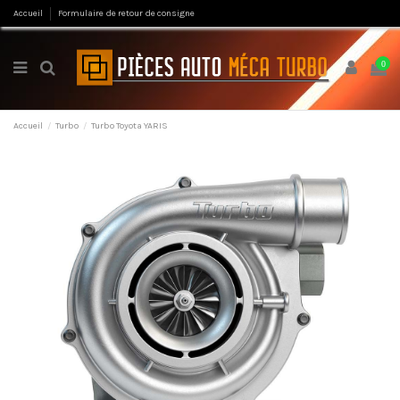
Accueil
Formulaire de retour de consigne
0
Accueil
Turbo
Turbo Toyota YARIS