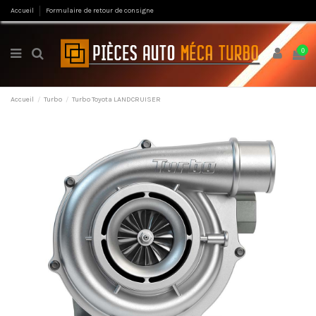
Accueil
Formulaire de retour de consigne
0
Accueil
Turbo
Turbo Toyota LANDCRUISER