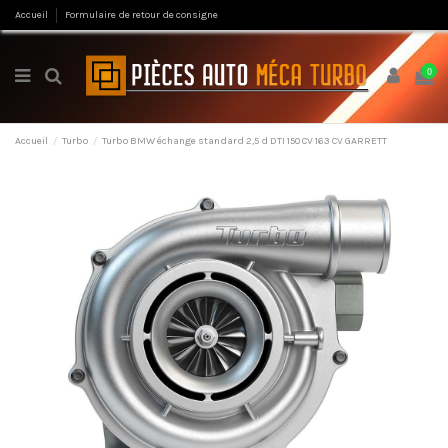
Accueil
Formulaire de retour de consigne
0
Accueil
Turbo
Turbo BMW échange standard 2,5 d DTI 150 CV 163 CV GARRETT