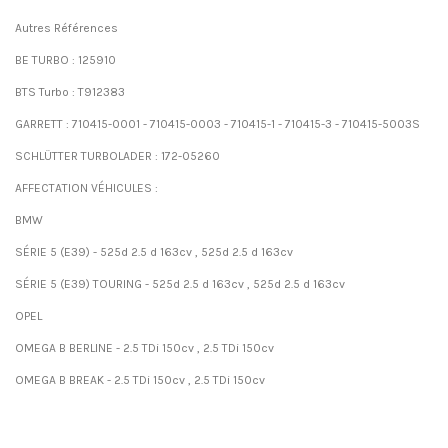
Autres Références
BE TURBO : 125910
BTS Turbo : T912383
GARRETT : 710415-0001 - 710415-0003 - 710415-1 - 710415-3 - 710415-5003S
SCHLÜTTER TURBOLADER : 172-05260
AFFECTATION VÉHICULES :
BMW
SÉRIE 5 (E39) - 525d 2.5 d 163cv , 525d 2.5 d 163cv
SÉRIE 5 (E39) TOURING - 525d 2.5 d 163cv , 525d 2.5 d 163cv
OPEL
OMEGA B BERLINE - 2.5 TDi 150cv , 2.5 TDi 150cv
OMEGA B BREAK - 2.5 TDi 150cv , 2.5 TDi 150cv