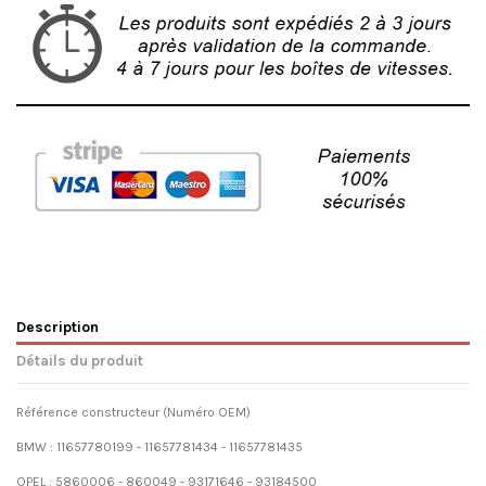
Description
Détails du produit
Référence constructeur (Numéro OEM)
BMW : 11657780199 - 11657781434 - 11657781435
OPEL : 5860006 - 860049 - 93171646 - 93184500