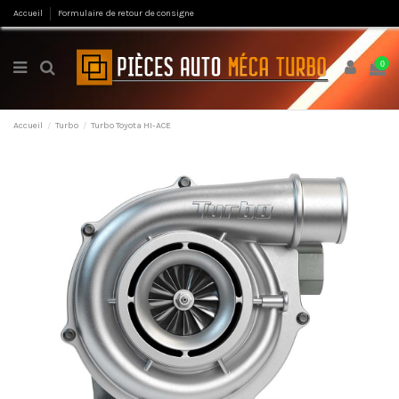
Accueil
Formulaire de retour de consigne
0
Accueil
Turbo
Turbo Toyota HI-ACE