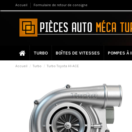
Accueil
Formulaire de retour de consigne
TURBO
BOÎTES DE VITESSES
POMPES À 
Accueil
Turbo
Turbo Toyota HI-ACE