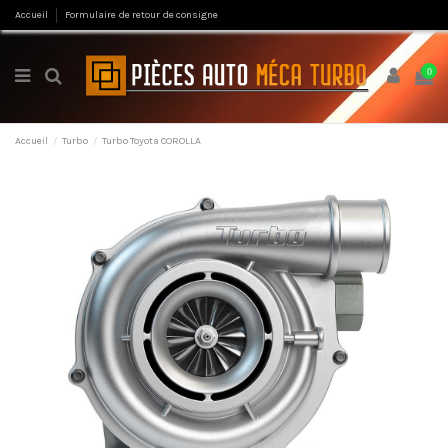
Accueil
Formulaire de retour de consigne
0
Accueil
Turbo
Turbo Toyota COROLLA