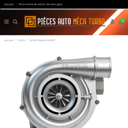
Accueil
Formulaire de retour de consigne
0
Accueil
Turbo
Turbo Toyota CAMRY