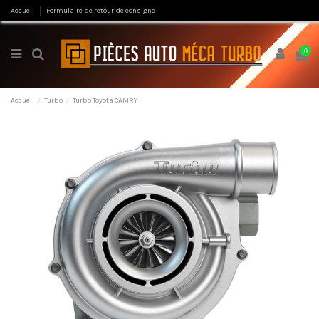
Accueil
Formulaire de retour de consigne
0
Accueil
Turbo
Turbo Toyota CAMRY