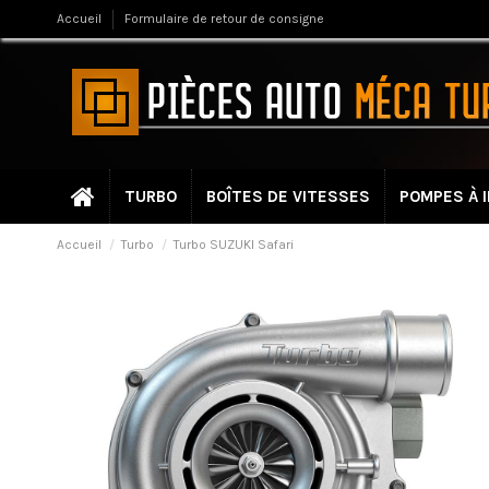
Accueil
Formulaire de retour de consigne
TURBO
BOÎTES DE VITESSES
POMPES À 
Accueil
Turbo
Turbo SUZUKI Safari