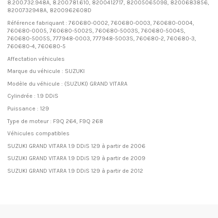
8.200.732.948A, 8.200.781.610, 8200412717, 8200506509B, 8200683856,
8200732948A, 8200962608D
Référence fabriquant : 760680-0002, 760680-0003, 760680-0004,
760680-0005, 760680-5002S, 760680-5003S, 760680-5004S,
760680-5005S, 777948-0003, 777948-5003S, 760680-2, 760680-3,
760680-4, 760680-5
Affectation véhicules
Marque du véhicule : SUZUKI
Modèle du véhicule : (SUZUKI) GRAND VITARA
Cylindrée : 1.9 DDiS
Puissance : 129
Type de moteur : F9Q 264, F9Q 268
Véhicules compatibles
SUZUKI GRAND VITARA 1.9 DDiS 129 à partir de 2006
SUZUKI GRAND VITARA 1.9 DDiS 129 à partir de 2009
SUZUKI GRAND VITARA 1.9 DDiS 129 à partir de 2012