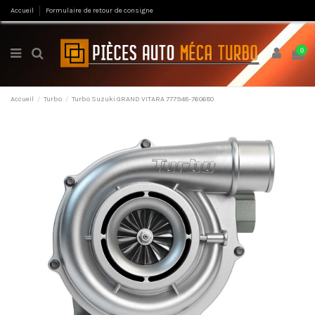
Accueil
Formulaire de retour de consigne
0
Accueil
Turbo
Turbo Suzuki GRAND VITARA 777948-760680