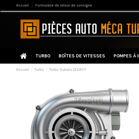
Accueil
Formulaire de retour de consigne
TURBO
BOÎTES DE VITESSES
POMPES À 
Accueil
Turbo
Turbo Subaru LEGACY