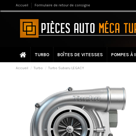
Accueil
Formulaire de retour de consigne
TURBO
BOÎTES DE VITESSES
POMPES À 
Accueil
Turbo
Turbo Subaru LEGACY