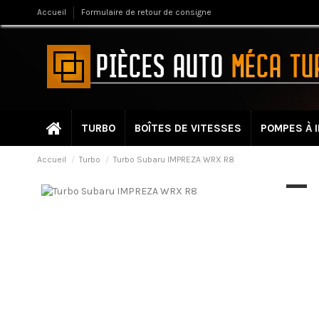
Accueil
Formulaire de retour de consigne
TURBO
BOÎTES DE VITESSES
POMPES À 
Accueil
Turbo
Turbo Subaru IMPREZA WRX R8