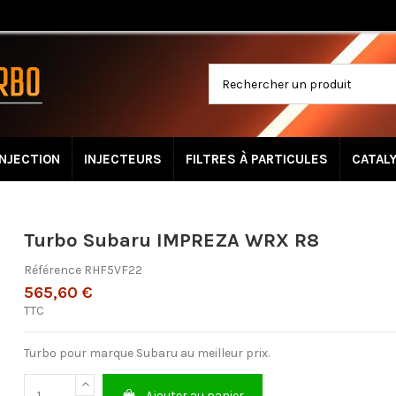
INJECTION
INJECTEURS
FILTRES À PARTICULES
CATAL
Turbo Subaru IMPREZA WRX R8
Référence
RHF5VF22
565,60 €
TTC
Turbo pour marque Subaru au meilleur prix.
Ajouter au panier