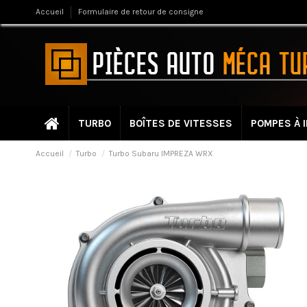
Accueil
Formulaire de retour de consigne
TURBO
BOÎTES DE VITESSES
POMPES À 
Accueil
Turbo
Turbo Subaru IMPREZA WRX