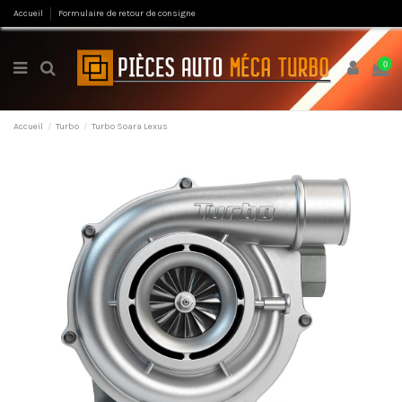
Accueil
Formulaire de retour de consigne
0
Accueil
Turbo
Turbo Soara Lexus