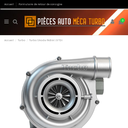
Accueil
Formulaire de retour de consigne
0
Accueil
Turbo
Turbo Skoda FABIA 1.9 TDI