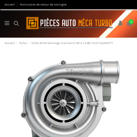
Accueil
Formulaire de retour de consigne
0
Accueil
Turbo
Turbo BMW échange standard 318 d ( E46) 115 CV GARRETT