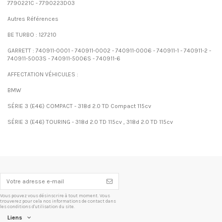
7790221C - 7790223D03
Autres Références
BE TURBO : 127210
GARRETT : 740911-0001 - 740911-0002 - 740911-0006 - 740911-1 - 740911-2 -
740911-5003S - 740911-5006S - 740911-6
AFFECTATION VÉHICULES :
BMW
SÉRIE 3 (E46) COMPACT - 318d 2.0 TD Compact 115cv
SÉRIE 3 (E46) TOURING - 318d 2.0 TD 115cv , 318d 2.0 TD 115cv
Vous pouvez vous désinscrire à tout moment. Vous
trouverez pour cela nos informations de contact dans
les conditions d'utilisation du site.
Liens