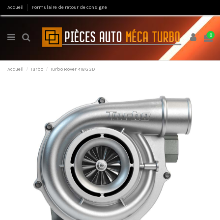
Accueil
Formulaire de retour de consigne
0
Accueil
Turbo
Turbo Rover 418 GSD