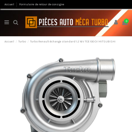
Accueil
Formulaire de retour de consigne
0
Accueil
Turbo
Turbo Renault échange standard 1.2 16V TCE 100 CV MITSUBISHI