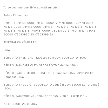
Turbo pour marque BMW au meilleur prix.
Autres Références
GARRETT : 717478-0001 - 717478-0002 - 717478-0003 - 717478-0004 -
717478-0005 - 717478-0006 - 717478-1 - 717478-2 - 717478-3 - 717478-4 -
717478-5 - 717478-6 - 750431-0009 - 750431-0012 - 750431-12 - 750431-
5009S - 750431-5012S - 750431-9 GA
AFFECTATION VÉHICULES :
BMW
SÉRIE 3 (E46) BERLINE - 320d 2.0 TD 150cv , 320d 2.0 TD 150cv
SÉRIE 3 (E46) CABRIOLET - 320Cd 2.0 TD Cabriolet 150cv
SÉRIE 3 (E46) COMPACT - 320d 2.0 TD Compact 150cv , 320d 2.0 TD
Compact 150cv
SÉRIE 3 (E46) COUPÉ - 320Cd 2.0 TD Coupé 150cv , 320Cd 2.0 TD Coupé
150cv
SÉRIE 3 (E46) TOURING - 320d 2.0 TD 150cv , 320d 2.0 TD 150cv
X3 (E83 LCI) - 2.0 d 150cv