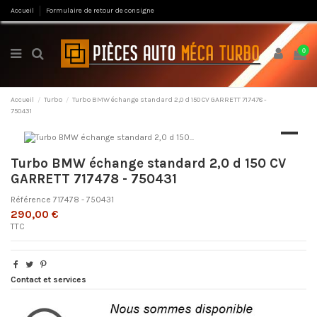
Accueil
Formulaire de retour de consigne
0
Accueil
Turbo
Turbo BMW échange standard 2,0 d 150 CV GARRETT 717478 -
750431
Turbo BMW échange standard 2,0 d 150 CV
GARRETT 717478 - 750431
Référence
717478 - 750431
290,00 €
TTC
Contact et services