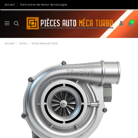
Accueil
Formulaire de retour de consigne
0
Accueil
Turbo
Turbo Renault R25