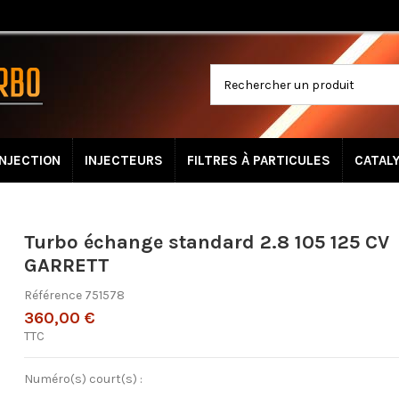
INJECTION
INJECTEURS
FILTRES À PARTICULES
CATAL
Turbo échange standard 2.8 105 125 CV
GARRETT
Référence
751578
360,00 €
TTC
Numéro(s) court(s) :