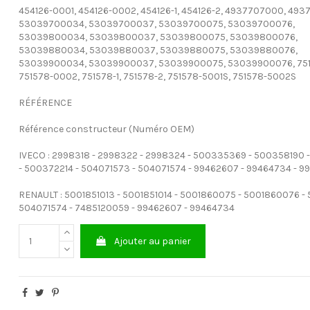
454126-0001, 454126-0002, 454126-1, 454126-2, 4937707000, 493
53039700034, 53039700037, 53039700075, 53039700076,
53039800034, 53039800037, 53039800075, 53039800076,
53039880034, 53039880037, 53039880075, 53039880076,
53039900034, 53039900037, 53039900075, 53039900076, 751
751578-0002, 751578-1, 751578-2, 751578-5001S, 751578-5002S
RÉFÉRENCE
Référence constructeur (Numéro OEM)
IVECO : 2998318 - 2998322 - 2998324 - 500335369 - 500358190 
- 500372214 - 504071573 - 504071574 - 99462607 - 99464734 - 
RENAULT : 5001851013 - 5001851014 - 5001860075 - 5001860076 -
504071574 - 7485120059 - 99462607 - 99464734
Ajouter au panier