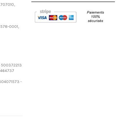
7707010,
578-0001,
- 500372213
99464737
 504071573 -