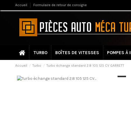
Accueil
Formulaire de retour de consigne
TURBO
BOÎTES DE VITESSES
POMPES À 
Accueil
Turbo
Turbo échange standard 2.8 105 125 CV GARRETT