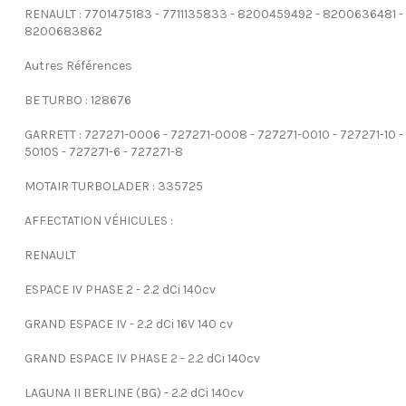
RENAULT : 7701475183 - 7711135833 - 8200459492 - 8200636481 -
8200683862
Autres Références
BE TURBO : 128676
GARRETT : 727271-0006 - 727271-0008 - 727271-0010 - 727271-10 -
5010S - 727271-6 - 727271-8
MOTAIR TURBOLADER : 335725
AFFECTATION VÉHICULES :
RENAULT
ESPACE IV PHASE 2 - 2.2 dCi 140cv
GRAND ESPACE IV - 2.2 dCi 16V 140 cv
GRAND ESPACE IV PHASE 2 - 2.2 dCi 140cv
LAGUNA II BERLINE (BG) - 2.2 dCi 140cv