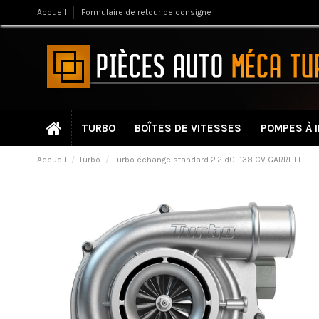
Accueil
Formulaire de retour de consigne
TURBO
BOÎTES DE VITESSES
POMPES À 
Accueil
Turbo
Turbo échange standard 2.2 dCi 138 CV GARRETT