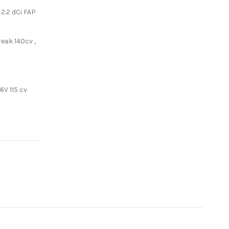
 2.2 dCi FAP
reak 140cv ,
16V 115 cv