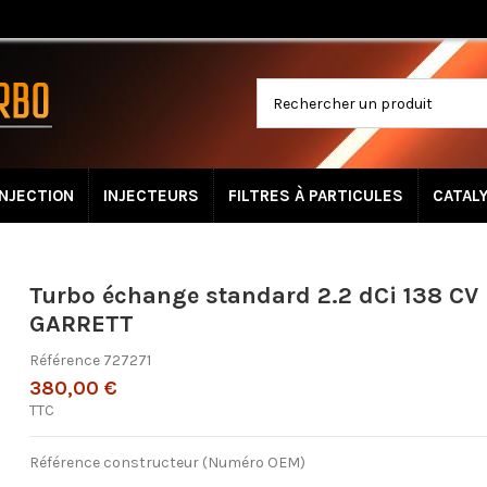
INJECTION
INJECTEURS
FILTRES À PARTICULES
CATAL
Turbo échange standard 2.2 dCi 138 CV
GARRETT
Référence
727271
380,00 €
TTC
Référence constructeur (Numéro OEM)