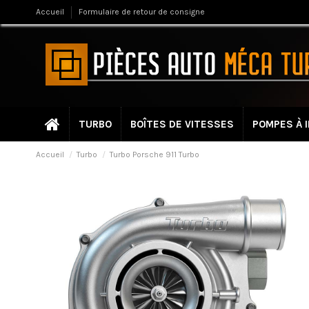
Accueil
Formulaire de retour de consigne
TURBO
BOÎTES DE VITESSES
POMPES À 
Accueil
Turbo
Turbo Porsche 911 Turbo