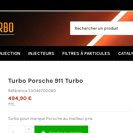
INJECTION
INJECTEURS
FILTRES À PARTICULES
CATAL
Turbo Porsche 911 Turbo
Référence
53049700060
494,90 €
TTC
Turbo pour marque Porsche au meilleur prix.
Ajouter au panier