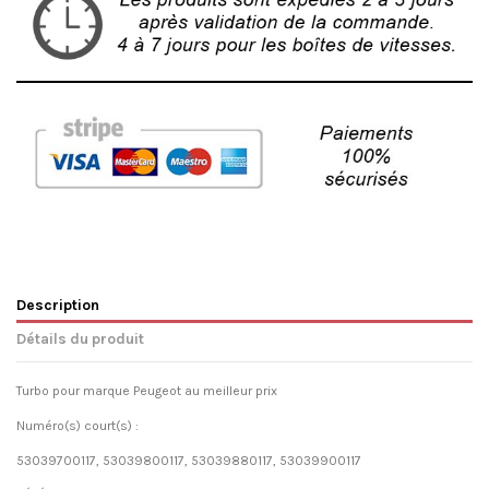
Description
Détails du produit
Turbo pour marque Peugeot au meilleur prix
Numéro(s) court(s) :
53039700117, 53039800117, 53039880117, 53039900117