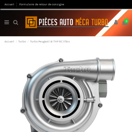
Accueil
Formulaire de retour de consigne
0
Accueil
Turbo
Turbo Peugeot 1.6 THP RC 175cv