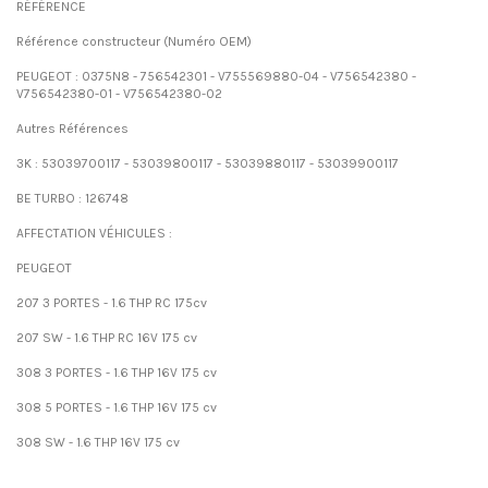
RÉFÉRENCE
Référence constructeur (Numéro OEM)
PEUGEOT : 0375N8 - 756542301 - V755569880-04 - V756542380 -
V756542380-01 - V756542380-02
Autres Références
3K : 53039700117 - 53039800117 - 53039880117 - 53039900117
BE TURBO : 126748
AFFECTATION VÉHICULES :
PEUGEOT
207 3 PORTES - 1.6 THP RC 175cv
207 SW - 1.6 THP RC 16V 175 cv
308 3 PORTES - 1.6 THP 16V 175 cv
308 5 PORTES - 1.6 THP 16V 175 cv
308 SW - 1.6 THP 16V 175 cv