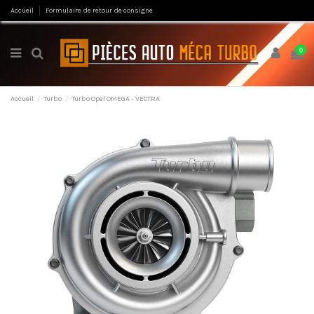
Accueil
Formulaire de retour de consigne
0
Accueil
Turbo
Turbo Opel OMEGA - VECTRA